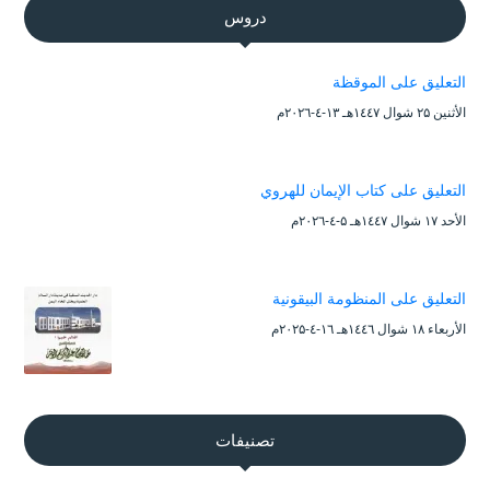
دروس
التعليق على الموقظة
الأثنين ۲۵ شوال ۱٤٤۷هـ ۱۳-٤-۲۰۲٦م
التعليق على كتاب الإيمان للهروي
الأحد ۱۷ شوال ۱٤٤۷هـ ۵-٤-۲۰۲٦م
التعليق على المنظومة البيقونية
الأربعاء ۱۸ شوال ۱٤٤٦هـ ۱٦-٤-۲۰۲۵م
تصنيفات