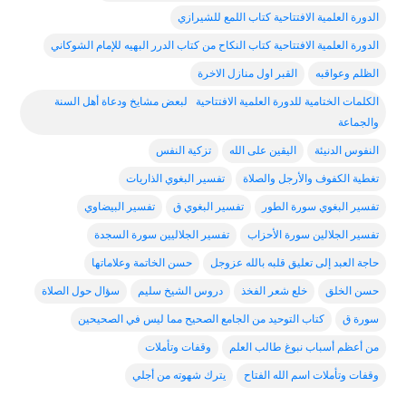
الدورة العلمية الافتتاحية كتاب اللمع للشيرازي
الدورة العلمية الافتتاحية كتاب النكاح من كتاب الدرر البهيه للإمام الشوكاني
الظلم وعواقبه
القبر اول منازل الاخرة
الكلمات الختامية للدورة العلمية الافتتاحية لبعض مشايخ ودعاة أهل السنة
والجماعة
النفوس الدنيئة
اليقين على الله
تزكية النفس
تغطية الكفوف والأرجل والصلاة
تفسير البغوي الذاريات
تفسير البغوي سورة الطور
تفسير البغوي ق
تفسير البيضاوي
تفسير الجلالين سورة الأحزاب
تفسير الجلاليين سورة السجدة
حاجة العبد إلى تعليق قلبه بالله عزوجل
حسن الخاتمة وعلاماتها
حسن الخلق
خلع شعر الفخذ
دروس الشيخ سليم
سؤال حول الصلاة
سورة ق
كتاب التوحيد من الجامع الصحيح مما ليس في الصحيحين
من أعظم أسباب نبوغ طالب العلم
وقفات وتأملات
وقفات وتأملات اسم الله الفتاح
يترك شهوته من أجلي