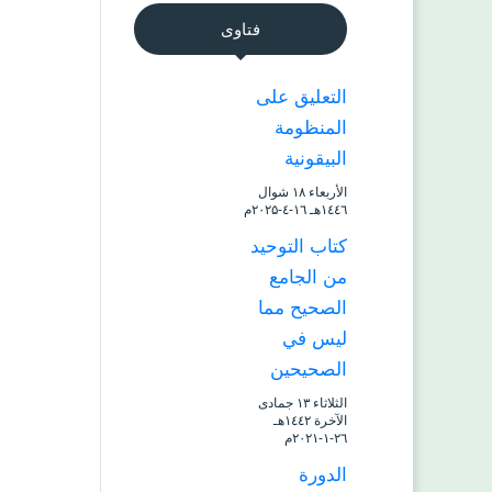
فتاوى
التعليق على
المنظومة
البيقونية
الأربعاء ۱۸ شوال
۱٤٤٦هـ ۱٦-٤-۲۰۲۵م
كتاب التوحيد
من الجامع
الصحيح مما
ليس في
الصحيحين
الثلاثاء ۱۳ جمادى
الآخرة ۱٤٤۲هـ
۲٦-۱-۲۰۲۱م
الدورة