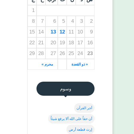
1
8
7
6
5
4
3
2
15
14
13
12
11
10
9
22
21
20
19
18
17
16
29
28
27
26
25
24
23
« ذو القعدة
محرم »
وسوم
أجر القرآن
أن حقاُ على الله ألا يرفع شيئاُ
إرث قطعة أرض