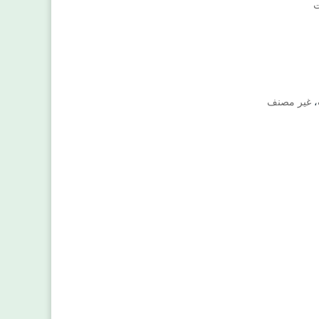
ت
،
غير مصنف