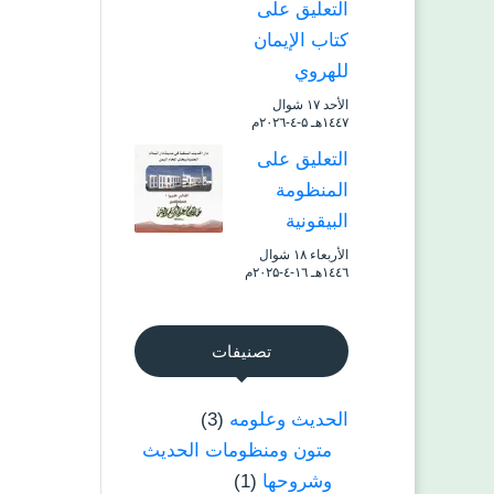
التعليق على
كتاب الإيمان
للهروي
الأحد ۱۷ شوال
۱٤٤۷هـ ۵-٤-۲۰۲٦م
التعليق على
المنظومة
البيقونية
الأربعاء ۱۸ شوال
۱٤٤٦هـ ۱٦-٤-۲۰۲۵م
تصنيفات
الحديث وعلومه
(3)
متون ومنظومات الحديث
وشروحها
(1)