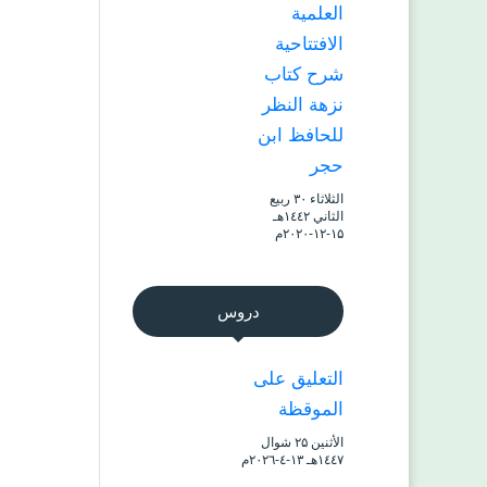
العلمية
الافتتاحية
شرح كتاب
نزهة النظر
للحافظ ابن
حجر
الثلاثاء ۳۰ ربيع
الثاني ۱٤٤۲هـ
۱۵-۱۲-۲۰۲۰م
دروس
التعليق على
الموقظة
الأثنين ۲۵ شوال
۱٤٤۷هـ ۱۳-٤-۲۰۲٦م