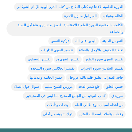
الدورة العلمية الافتتاحية كتاب النكاح من كتاب الدرر البهيه للإمام الشوكاني
الظلم وعواقبه
القبر اول منازل الاخرة
الكلمات الختامية للدورة العلمية الافتتاحية لبعض مشايخ ودعاة أهل السنة
والجماعة
النفوس الدنيئة
اليقين على الله
تزكية النفس
تغطية الكفوف والأرجل والصلاة
تفسير البغوي الذاريات
تفسير البغوي سورة الطور
تفسير البغوي ق
تفسير البيضاوي
تفسير الجلالين سورة الأحزاب
تفسير الجلاليين سورة السجدة
حاجة العبد إلى تعليق قلبه بالله عزوجل
حسن الخاتمة وعلاماتها
حسن الخلق
خلع شعر الفخذ
دروس الشيخ سليم
سؤال حول الصلاة
سورة ق
كتاب التوحيد من الجامع الصحيح مما ليس في الصحيحين
من أعظم أسباب نبوغ طالب العلم
وقفات وتأملات
وقفات وتأملات اسم الله الفتاح
يترك شهوته من أجلي