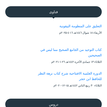
فتاوى
التعليق على المنظومة البيقونية
الأربعاء ۱۸ شوال ۱٤٤٦هـ ۱٦-٤-۲۰۲۵م
كتاب التوحيد من الجامع الصحيح مما ليس في
الصحيحين
الثلاثاء ۱۳ جمادى الآخرة ۱٤٤۲هـ ۲٦-۱-۲۰۲۱م
الدورة العلمية الافتتاحية شرح كتاب نزهة النظر
للحافظ ابن حجر
الثلاثاء ۳۰ ربيع الثاني ۱٤٤۲هـ ۱۵-۱۲-۲۰۲۰م
دروس