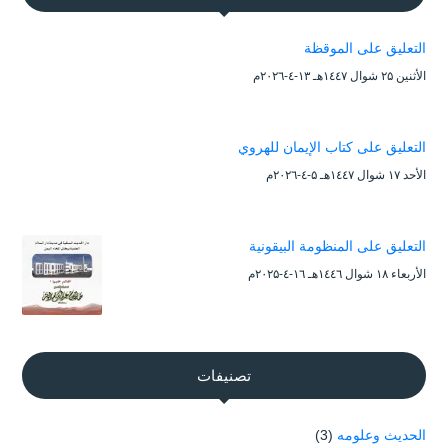
التعليق على الموقظة
الأثنين ۲۵ شوال ۱٤٤۷هـ ۱۳-٤-۲۰۲٦م
التعليق على كتاب الإيمان للهروي
الأحد ۱۷ شوال ۱٤٤۷هـ ۵-٤-۲۰۲٦م
التعليق على المنظومة البيقونية
الأربعاء ۱۸ شوال ۱٤٤٦هـ ۱٦-٤-۲۰۲۵م
تصنيفات
الحديث وعلومه
(3)