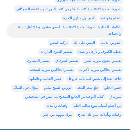
الدورة العلمية الافتتاحية كتاب اللمع للشيرازي
الدورة العلمية الافتتاحية كتاب النكاح من كتاب الدرر البهيه للإمام الشوكاني
الظلم وعواقبه
القبر اول منازل الاخرة
الكلمات الختامية للدورة العلمية الافتتاحية لبعض مشايخ ودعاة أهل السنة
والجماعة
النفوس الدنيئة
اليقين على الله
تزكية النفس
تغطية الكفوف والأرجل والصلاة
تفسير البغوي الذاريات
تفسير البغوي سورة الطور
تفسير البغوي ق
تفسير البيضاوي
تفسير الجلالين سورة الأحزاب
تفسير الجلاليين سورة السجدة
حاجة العبد إلى تعليق قلبه بالله عزوجل
حسن الخاتمة وعلاماتها
حسن الخلق
خلع شعر الفخذ
دروس الشيخ سليم
سؤال حول الصلاة
سورة ق
كتاب التوحيد من الجامع الصحيح مما ليس في الصحيحين
من أعظم أسباب نبوغ طالب العلم
وقفات وتأملات
وقفات وتأملات اسم الله الفتاح
يترك شهوته من أجلي