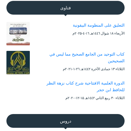
فتاوى
التعليق على المنظومة البيقونية
الأربعاء ۱۸ شوال ۱٤٤٦هـ ۱٦-٤-۲۰۲۵م
كتاب التوحيد من الجامع الصحيح مما ليس في
الصحيحين
الثلاثاء ۱۳ جمادى الآخرة ۱٤٤۲هـ ۲٦-۱-۲۰۲۱م
الدورة العلمية الافتتاحية شرح كتاب نزهة النظر
للحافظ ابن حجر
الثلاثاء ۳۰ ربيع الثاني ۱٤٤۲هـ ۱۵-۱۲-۲۰۲۰م
دروس