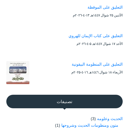
التعليق على الموقظة
الأثنين ۲۵ شوال ۱٤٤۷هـ ۱۳-٤-۲۰۲٦م
التعليق على كتاب الإيمان للهروي
الأحد ۱۷ شوال ۱٤٤۷هـ ۵-٤-۲۰۲٦م
التعليق على المنظومة البيقونية
الأربعاء ۱۸ شوال ۱٤٤٦هـ ۱٦-٤-۲۰۲۵م
تصنيفات
الحديث وعلومه
(3)
متون ومنظومات الحديث وشروحها
(1)