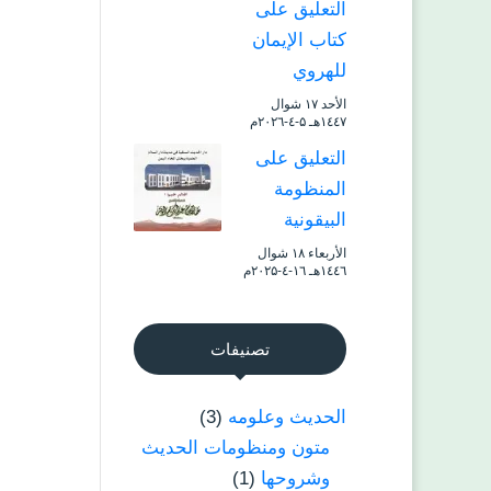
التعليق على
كتاب الإيمان
للهروي
الأحد ۱۷ شوال
۱٤٤۷هـ ۵-٤-۲۰۲٦م
التعليق على
المنظومة
البيقونية
الأربعاء ۱۸ شوال
۱٤٤٦هـ ۱٦-٤-۲۰۲۵م
تصنيفات
الحديث وعلومه
(3)
متون ومنظومات الحديث
وشروحها
(1)