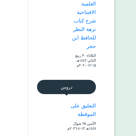
العلمية
الافتتاحية
شرح كتاب
نزهة النظر
للحافظ ابن
حجر
الثلاثاء ۳۰ ربيع
الثاني ۱٤٤۲هـ
۱۵-۱۲-۲۰۲۰م
دروس
التعليق على
الموقظة
الأثنين ۲۵ شوال
۱٤٤۷هـ ۱۳-٤-۲۰۲٦م