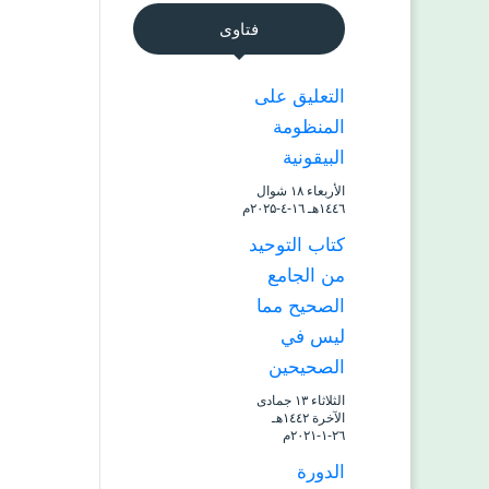
فتاوى
التعليق على
المنظومة
البيقونية
الأربعاء ۱۸ شوال
۱٤٤٦هـ ۱٦-٤-۲۰۲۵م
كتاب التوحيد
من الجامع
الصحيح مما
ليس في
الصحيحين
الثلاثاء ۱۳ جمادى
الآخرة ۱٤٤۲هـ
۲٦-۱-۲۰۲۱م
الدورة