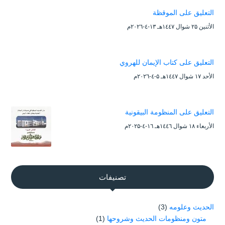
التعليق على الموقظة
الأثنين ۲۵ شوال ۱٤٤۷هـ ۱۳-٤-۲۰۲٦م
التعليق على كتاب الإيمان للهروي
الأحد ۱۷ شوال ۱٤٤۷هـ ۵-٤-۲۰۲٦م
التعليق على المنظومة البيقونية
الأربعاء ۱۸ شوال ۱٤٤٦هـ ۱٦-٤-۲۰۲۵م
تصنيفات
الحديث وعلومه
(3)
متون ومنظومات الحديث وشروحها
(1)