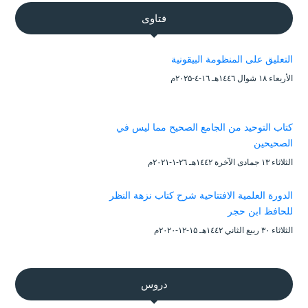
فتاوى
التعليق على المنظومة البيقونية
الأربعاء ۱۸ شوال ۱٤٤٦هـ ۱٦-٤-۲۰۲۵م
كتاب التوحيد من الجامع الصحيح مما ليس في
الصحيحين
الثلاثاء ۱۳ جمادى الآخرة ۱٤٤۲هـ ۲٦-۱-۲۰۲۱م
الدورة العلمية الافتتاحية شرح كتاب نزهة النظر
للحافظ ابن حجر
الثلاثاء ۳۰ ربيع الثاني ۱٤٤۲هـ ۱۵-۱۲-۲۰۲۰م
دروس