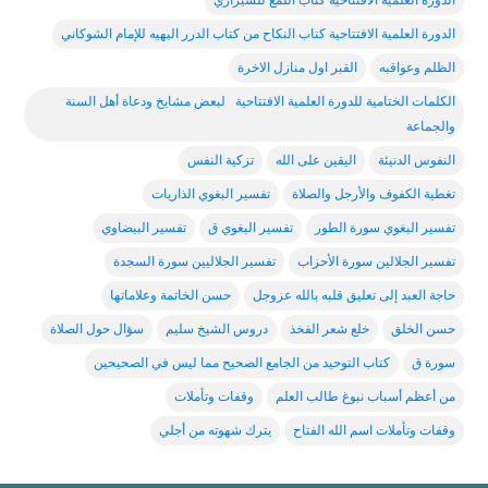
الدورة العلمية الافتتاحية كتاب اللمع للشيرازي
الدورة العلمية الافتتاحية كتاب النكاح من كتاب الدرر البهيه للإمام الشوكاني
الظلم وعواقبه
القبر اول منازل الاخرة
الكلمات الختامية للدورة العلمية الافتتاحية لبعض مشايخ ودعاة أهل السنة
والجماعة
النفوس الدنيئة
اليقين على الله
تزكية النفس
تغطية الكفوف والأرجل والصلاة
تفسير البغوي الذاريات
تفسير البغوي سورة الطور
تفسير البغوي ق
تفسير البيضاوي
تفسير الجلالين سورة الأحزاب
تفسير الجلاليين سورة السجدة
حاجة العبد إلى تعليق قلبه بالله عزوجل
حسن الخاتمة وعلاماتها
حسن الخلق
خلع شعر الفخذ
دروس الشيخ سليم
سؤال حول الصلاة
سورة ق
كتاب التوحيد من الجامع الصحيح مما ليس في الصحيحين
من أعظم أسباب نبوغ طالب العلم
وقفات وتأملات
وقفات وتأملات اسم الله الفتاح
يترك شهوته من أجلي