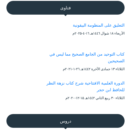
فتاوى
التعليق على المنظومة البيقونية
الأربعاء ۱۸ شوال ۱٤٤٦هـ ۱٦-٤-۲۰۲۵م
كتاب التوحيد من الجامع الصحيح مما ليس في
الصحيحين
الثلاثاء ۱۳ جمادى الآخرة ۱٤٤۲هـ ۲٦-۱-۲۰۲۱م
الدورة العلمية الافتتاحية شرح كتاب نزهة النظر
للحافظ ابن حجر
الثلاثاء ۳۰ ربيع الثاني ۱٤٤۲هـ ۱۵-۱۲-۲۰۲۰م
دروس