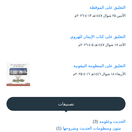
التعليق على الموقظة
الأثنين ۲۵ شوال ۱٤٤۷هـ ۱۳-٤-۲۰۲٦م
التعليق على كتاب الإيمان للهروي
الأحد ۱۷ شوال ۱٤٤۷هـ ۵-٤-۲۰۲٦م
التعليق على المنظومة البيقونية
الأربعاء ۱۸ شوال ۱٤٤٦هـ ۱٦-٤-۲۰۲۵م
تصنيفات
الحديث وعلومه
(3)
متون ومنظومات الحديث وشروحها
(1)