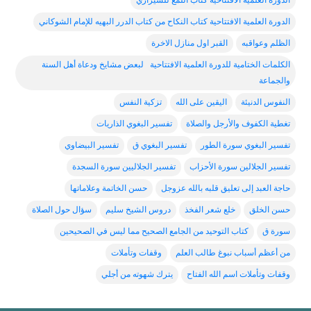
الدورة العلمية الافتتاحية كتاب اللمع للشيرازي
الدورة العلمية الافتتاحية كتاب النكاح من كتاب الدرر البهيه للإمام الشوكاني
الظلم وعواقبه
القبر اول منازل الاخرة
الكلمات الختامية للدورة العلمية الافتتاحية لبعض مشايخ ودعاة أهل السنة
والجماعة
النفوس الدنيئة
اليقين على الله
تزكية النفس
تغطية الكفوف والأرجل والصلاة
تفسير البغوي الذاريات
تفسير البغوي سورة الطور
تفسير البغوي ق
تفسير البيضاوي
تفسير الجلالين سورة الأحزاب
تفسير الجلاليين سورة السجدة
حاجة العبد إلى تعليق قلبه بالله عزوجل
حسن الخاتمة وعلاماتها
حسن الخلق
خلع شعر الفخذ
دروس الشيخ سليم
سؤال حول الصلاة
سورة ق
كتاب التوحيد من الجامع الصحيح مما ليس في الصحيحين
من أعظم أسباب نبوغ طالب العلم
وقفات وتأملات
وقفات وتأملات اسم الله الفتاح
يترك شهوته من أجلي