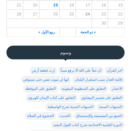
21
20
19
18
17
16
15
28
27
26
25
24
23
22
30
29
« ذو الحجة
ربيع الأول »
وسوم
أجر القرآن
أن حقاُ على الله ألا يرفع شيئاُ
إرث قطعة أرض
إقامة العدل سبب استقرار البلدان
إنها لن تموت نفس حتى تستوفي
الاعتذار
التعليق على المنظومة البيقونية
التعليق على الموقظة
التعليق على تفسير البيضاوي
التعليق على كتاب الإيمان للهروي
التنبيهات السنية
التنبيهات السنية شرح الواسطية
الجمع بين المضمضة والإستنشاق
الحديث
الخشوع في الصلاة
الدورة العلمية الافتتاحية شرح كتاب القول المفيد