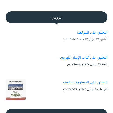
دروس
التعليق على الموقظة
الأثنين ۲۵ شوال ۱٤٤۷هـ ۱۳-٤-۲۰۲٦م
التعليق على كتاب الإيمان للهروي
الأحد ۱۷ شوال ۱٤٤۷هـ ۵-٤-۲۰۲٦م
التعليق على المنظومة البيقونية
الأربعاء ۱۸ شوال ۱٤٤٦هـ ۱٦-٤-۲۰۲۵م